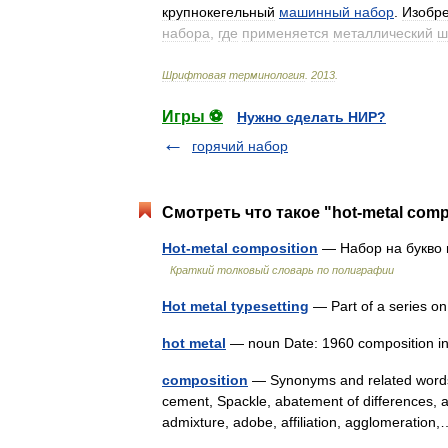
крупнокегельный
машинный
набор
.
Изобр
набора
,
где
применяется
металлический
ш
Шрифтовая
терминология
.
2013
.
Игры ⚽
Нужно сделать НИР?
горячий набор
Смотреть что такое "hot-metal comp
Hot-metal composition
— Набор на букво 
Краткий толковый словарь по полиграфии
Hot metal typesetting
— Part of a series o
hot metal
— noun Date: 1960 composition in
composition
— Synonyms and related words:
cement, Spackle, abatement of differences, 
admixture, adobe, affiliation, agglomerati