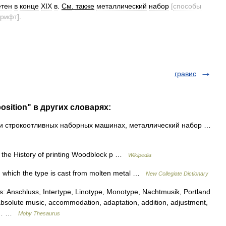
етен
в
конце
XIX
в
.
См
.
также
металлический
набор
[
cпособы
рифт
]
.
гравис
osition" в других словарях:
и строкоотливных наборных машинах, металлический набор …
n the History of printing Woodblock p …
Wikipedia
 which the type is cast from molten metal …
New Collegiate Dictionary
 Anschluss, Intertype, Linotype, Monotype, Nachtmusik, Portland
absolute music, accommodation, adaptation, addition, adjustment,
on,… …
Moby Thesaurus