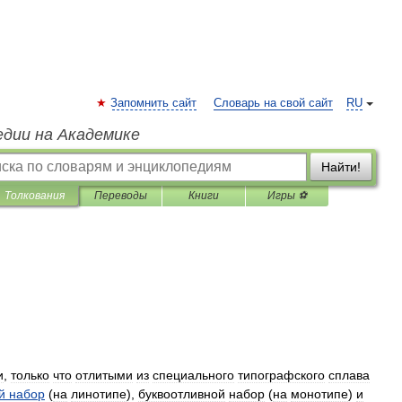
Запомнить сайт
Словарь на свой сайт
RU
едии на Академике
Найти!
Толкования
Переводы
Книги
Игры ⚽
и
,
только
что
отлитыми
из
специального
типографского
сплава
й
набор
(
на
линотипе
),
буквоотливной
набор
(
на
монотипе
)
и