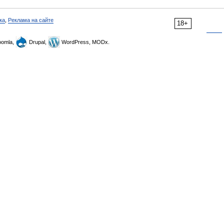
ка
,
Реклама на сайте
18+
omla,
Drupal,
WordPress, MODx.