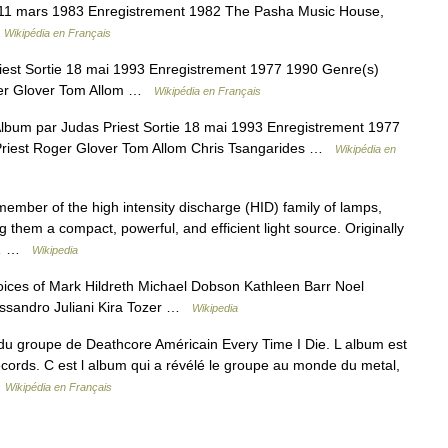
 11 mars 1983 Enregistrement 1982 The Pasha Music House,
…
Wikipédia en Français
est Sortie 18 mai 1993 Enregistrement 1977 1990 Genre(s)
oger Glover Tom Allom …
Wikipédia en Français
bum par Judas Priest Sortie 18 mai 1993 Enregistrement 1977
Priest Roger Glover Tom Allom Chris Tsangarides …
Wikipédia en
ember of the high intensity discharge (HID) family of lamps,
ng them a compact, powerful, and efficient light source. Originally
e,… …
Wikipedia
ices of Mark Hildreth Michael Dobson Kathleen Barr Noel
sandro Juliani Kira Tozer …
Wikipedia
u groupe de Deathcore Américain Every Time I Die. L album est
 Records. C est l album qui a révélé le groupe au monde du metal,
…
Wikipédia en Français