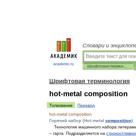
Словари и энциклоп
academic.ru
Шрифтовая терминология
Шрифтовая терминология
hot-metal composition
Толкование
Перевод
hot
-
metal
composition
Горячий
набор
(
Hot
-
metal
composition
)
Технология
машинного
набора
литерам
–
гарта
.
Подразделяется
на
строкоотливно