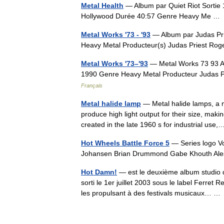
Metal Health
— Album par Quiet Riot Sortie
Hollywood Durée 40:57 Genre Heavy Me 
Metal Works '73 - '93
— Album par Judas Pri
Heavy Metal Producteur(s) Judas Priest R
Metal Works '73–'93
— Metal Works 73 93 Al
1990 Genre Heavy Metal Producteur Judas 
Français
Metal halide lamp
— Metal halide lamps, a m
produce high light output for their size, maki
created in the late 1960 s for industrial us
Hot Wheels Battle Force 5
— Series logo Vo
Johansen Brian Drummond Gabe Khouth Ales
Hot Damn!
— est le deuxième album studio d
sorti le 1er juillet 2003 sous le label Ferret
les propulsant à des festivals musicaux… 